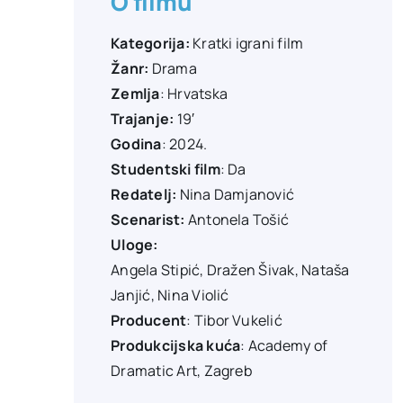
O filmu
Kategorija:
Kratki igrani film
Žanr:
Drama
Zemlja
: Hrvatska
Trajanje:
19′
Godina
: 2024.
Studentski film
: Da
Redatelj:
Nina Damjanović
Scenarist:
Antonela Tošić
Uloge:
Angela Stipić
, Dražen Šivak, Nataša
Janjić, Nina Violić
Producent
:
Tibor Vukelić
Produkcijska kuća
: Academy of
Dramatic Art, Zagreb