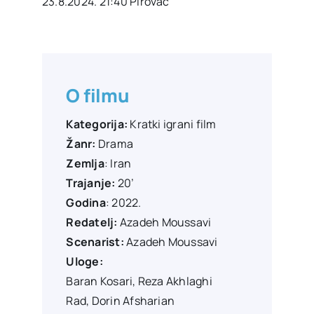
23.8.2024. 21:40 Pirovac
O filmu
Kategorija:
Kratki igrani film
Žanr:
Drama
Zemlja
: Iran
Trajanje:
20’
Godina
: 2022.
Redatelj:
Azadeh Moussavi
Scenarist:
Azadeh Moussavi
Uloge:
Baran Kosari, Reza Akhlaghi
Rad, Dorin Afsharian