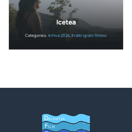
Icetea
Categories:
Arhiva 2024
,
Kratki igrani filmovi