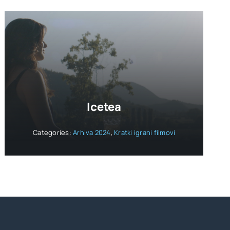
Icetea
Categories:
Arhiva 2024
,
Kratki igrani filmovi