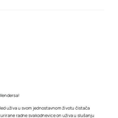
 Wendersa!
zgled uživa u svom jednostavnom životu čistača
turirane radne svakodnevice on uživa u slušanju