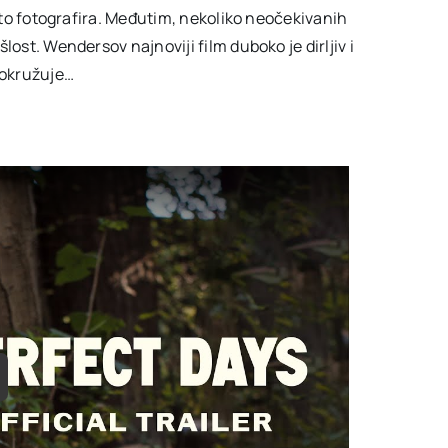
vito fotografira. Međutim, nekoliko neočekivanih
ost. Wendersov najnoviji film duboko je dirljiv i
 okružuje…