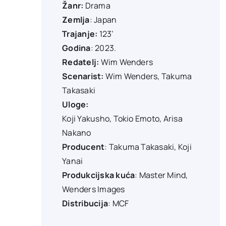
Žanr:
Drama
Zemlja
: Japan
Trajanje:
123’
Godina
: 2023.
Redatelj:
Wim Wenders
Scenarist:
Wim Wenders, Takuma
Takasaki
Uloge:
Koji Yakusho, Tokio Emoto, Arisa
Nakano
Producent
: Takuma Takasaki, Koji
Yanai
Produkcijska kuća
: Master Mind,
Wenders Images
Distribucija
: MCF