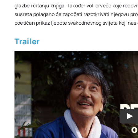
glazbe i čitanju knjiga. Također voli drveće koje redo
susreta polagano će započeti razotkrivati njegovu prošl
poetičan prikaz ljepote svakodnevnog svijeta koji nas
Trailer
Play