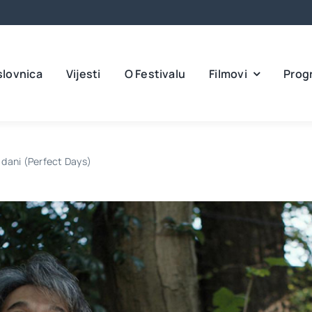
slovnica
Vijesti
O Festivalu
Filmovi
Prog
 dani (Perfect Days)